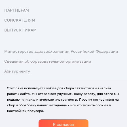
ПАРТНЕРАМ
СОИСКАТЕЛЯМ
ВЫПУСКНИКАМ
Министерство здравоохранения Российской Федерации
Сведения об образовательной организации
Абитуриенту
Наука и университеты
Этот сайт использует cookies для сбора статистики и анализа
работы сайта. Мы стараемся улучшить нашу работу, для этого мы
Условия использования материалов
подключили аналитические инструменты. Просим согласиться на
Политика обработки персональных данных
сбор и обработку ваших метаданных или отключить cookies в
настройках браузера.
Использование Cookies
Я согласен