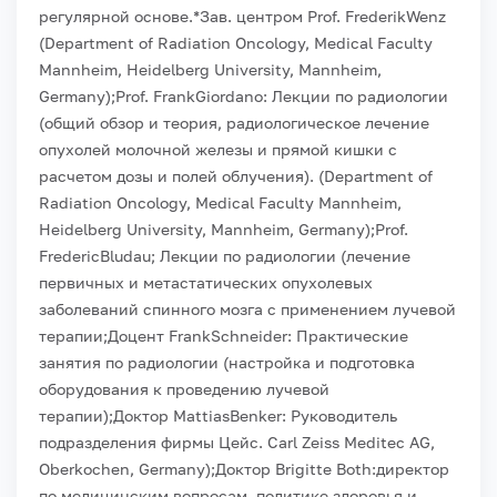
регулярной основе.
*Зав. центром Prof. FrederikWenz
(Department of Radiation Oncology, Medical Faculty
Mannheim, Heidelberg University, Mannheim,
Germany);
Prof. FrankGiordano: Лекции по радиологии
(общий обзор и теория, радиологическое лечение
опухолей молочной железы и прямой кишки с
расчетом дозы и полей облучения). (Department of
Radiation Oncology, Medical Faculty Mannheim,
Heidelberg University, Mannheim, Germany);
Prof.
FredericBludau; Лекции по радиологии (лечение
первичных и метастатических опухолевых
заболеваний спинного мозга с применением лучевой
терапии;
Доцент FrankSchneider: Практические
занятия по радиологии (настройка и подготовка
оборудования к проведению лучевой
терапии);
Доктор MattiasBenker: Руководитель
подразделения фирмы Цейс. Carl Zeiss Meditec AG,
Oberkochen, Germany);
Доктор Brigitte Both:директор
по медицинским вопросам, политике здоровья и