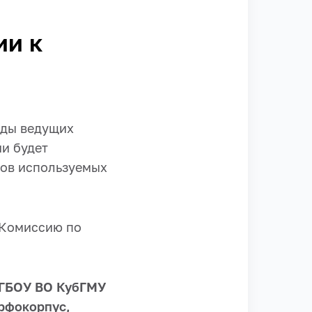
ии к
ады ведущих
и будет
тов используемых
 Комиссию по
–ФГБОУ ВО КубГМУ
орфокорпус,