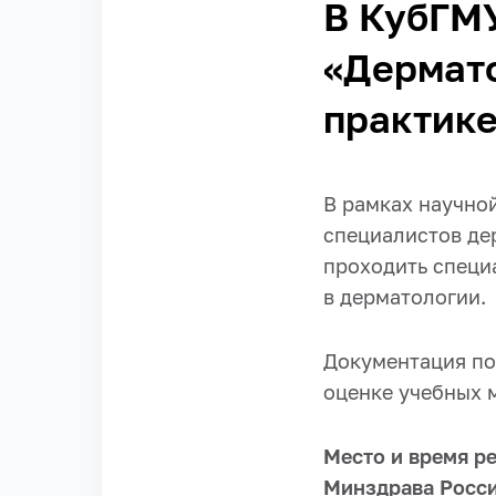
В КубГМ
«Дермато
практик
В рамках научно
специалистов де
проходить специ
в дерматологии.
Документация по
оценке учебных 
Место и время р
Минздрава Росси