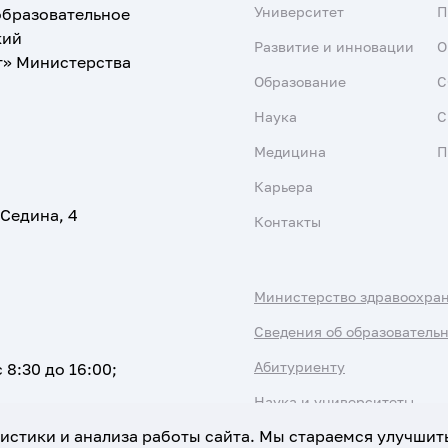
Университет
образовательное
кий
Развитие и инновации
О
т» Министерства
Образование
С
Наука
С
Медицина
П
Карьера
 Седина, 4
Контакты
Министерство здравоохра
Сведения об образователь
Абитуриенту
 8:30 до 16:00;
Наука и университеты
атистики и анализа работы сайта. Мы стараемся улучшит