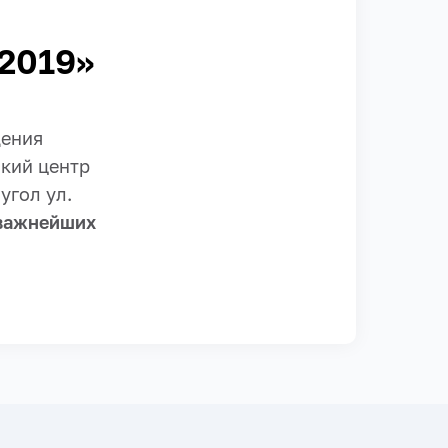
 2019»
дения
кий центр
угол ул.
важнейших