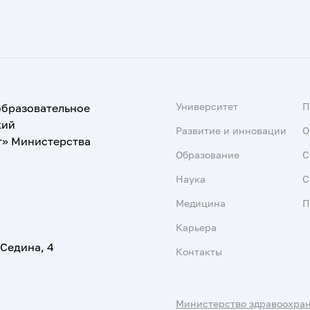
Университет
образовательное
кий
Развитие и инновации
О
т» Министерства
Образование
С
Наука
С
Медицина
П
Карьера
 Седина, 4
Контакты
Министерство здравоохра