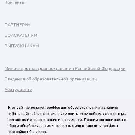
Контакты
ПАРТНЕРАМ
СОИСКАТЕЛЯМ
ВЫПУСКНИКАМ
Министерство здравоохранения Российской Федерации
Сведения об образовательной организации
Абитуриенту
Наука и университеты
Этот сайт использует cookies для сбора статистики и анализа
работы сайта. Мы стараемся улучшить нашу работу, для этого мы
Условия использования материалов
подключили аналитические инструменты. Просим согласиться на
Политика обработки персональных данных
сбор и обработку ваших метаданных или отключить cookies в
настройках браузера.
Использование Cookies