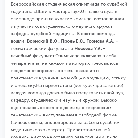
Всероссийская студенческая олимпиада по судебной
медицине «Шаги к мастерству».
От нашего вуза в
олимпиаде приняла участие команда, составленная
из участников студенческого научного кружка
кафедры судебной медицины. В состав команды
вошли:
Вронский В.О., Пронь Е.С., Громова А.А.
–
педиатрический факультет и
Носкова У.А.
–
лечебный факультет.
Олимпиада включала в себя
четыре этапа, на каждом из которых требовалось
продемонстрировать не только знания и
практические умения, но и общую эрудицию, логику
и смекалку.
На первом этапе (конкурс-приветствие)
каждая команда должна была представить свой вуз,
кафедру, студенческий научный кружок. Высоко
оценивалось сочетание доклада с творческим
тематическим выступлением в свободной форме
(видеосюжеты, инсценировки из работы судебно-
медицинского эксперта). Приветствие нашей
команды никого не оставило равнодушным, было