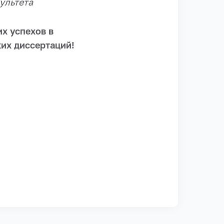
ультета
х успехов в
ких диссертаций!