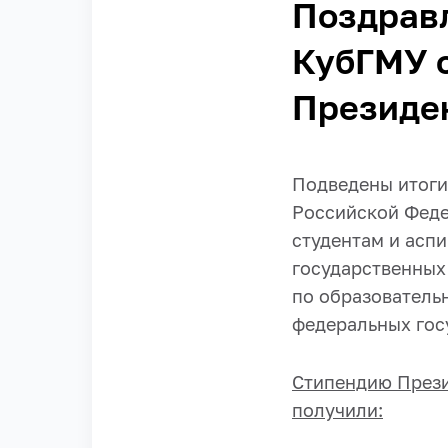
Поздравл
КубГМУ 
Президен
Подведены итоги
Российской Феде
студентам и асп
государственных
по образователь
федеральных госу
Стипендию Прези
получили: