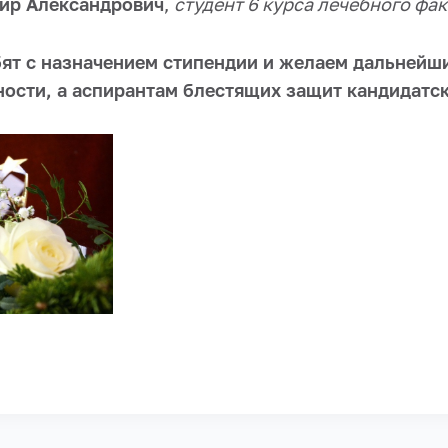
ир Александрович
,
студент 6 курса лечебного фак
ят с назначением стипендии и желаем дальнейши
ности, а аспирантам блестящих защит кандидатс