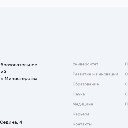
Университет
образовательное
кий
Развитие и инновации
О
т» Министерства
Образование
С
Наука
С
Медицина
П
Карьера
 Седина, 4
Контакты