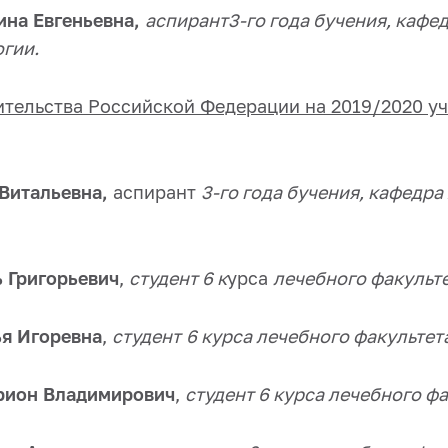
на Евгеньевна,
аспирант3-го года бучения, кафе
гии.
тельства Российской Федерации на 2019/2020 у
 Витальевна,
аспирант
3-го года бучения, кафедр
 Григорьевич
,
студент 6 к
урса
лечебного факульт
я Игоревна
,
студент
6 курса лечебного факультет
рион Владимирович
,
студент 6 курса лечебного ф