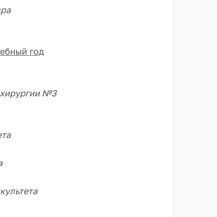
дра
чебный год
а хирургии №3
ета
а
акультета