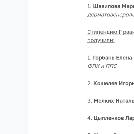
1.
Шавилова Мари
дерматовенероло
Стипендию Прави
получили:
1.
Горбань Елена
ФПК и ППС
2.
Кошелев Игорь
3.
Мелких Наталь
4.
Цыпленков Ла