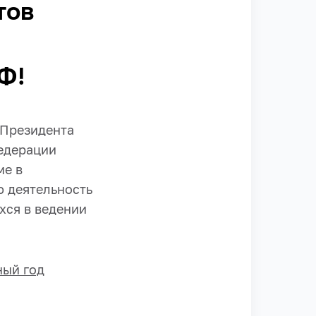
тов
Ф!
 Президента
едерации
ме в
ю деятельность
хся в ведении
ный год