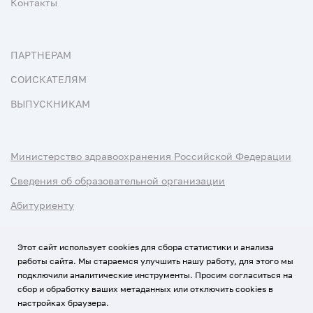
Контакты
ПАРТНЕРАМ
СОИСКАТЕЛЯМ
ВЫПУСКНИКАМ
Министерство здравоохранения Российской Федерации
Сведения об образовательной организации
Абитуриенту
Наука и университеты
Этот сайт использует cookies для сбора статистики и анализа
работы сайта. Мы стараемся улучшить нашу работу, для этого мы
Условия использования материалов
подключили аналитические инструменты. Просим согласиться на
Политика обработки персональных данных
сбор и обработку ваших метаданных или отключить cookies в
настройках браузера.
Использование Cookies