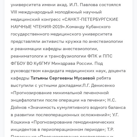
университета имени акад. И.П. Павлова состоялся
VIII международный молодёжный научный
медицинский конгресс «САНКТ-ПЕТЕРБУРГСКИЕ
НАУЧНЫЕ ЧТЕНИЯ-2019».
Команду Кубанского
государственного медицинского университета
представляли активисты кружка по анестезиологии
и реанимации кафедры анестезиологии,
реаниматологи и трансфузиологии ФПК и ППС
ФГБОУ ВО КубГМУ Минздрава России. Под
руководством кандидата медицинских наук, доцента
кафедры
Татьяны Сергеевны Мусаевой
ребята
выступили с устными докладами:
Л.Г. Денисенко
«Прогнозирование минимальной печеночной
энцефалопатии после операции на печени»; Н.С.
Дойнов «Значимость кумулятивного водного баланса
в развитии послеоперационных осложнений»; У.Г.
Кошкина «Прогнозирование гемодинамических
инцидентов в периоперационном периоде»; Т.Р.
Парасунько «Прогнозирование респираторных