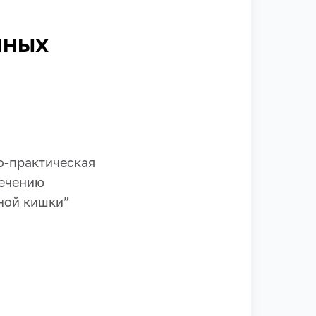
нных
о-практическая
лечению
ной кишки”