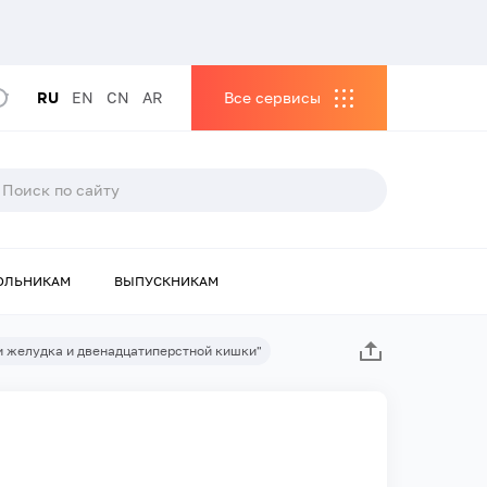
RU
EN
CN
AR
Все сервисы
ОЛЬНИКАМ
ВЫПУСКНИКАМ
и желудка и двенадцатиперстной кишки"