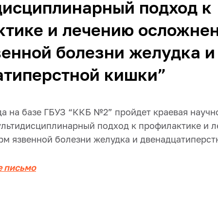
дисциплинарный подход к
ктике и лечению осложне
енной болезни желудка и
атиперстной кишки”
да на базе ГБУЗ “ККБ №2” пройдет краевая научн
льтидисциплинарный подход к профилактике и 
м язвенной болезни желудка и двенадцатиперст
 письмо