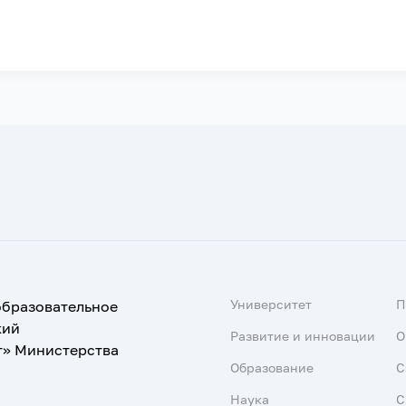
Университет
образовательное
кий
Развитие и инновации
О
т» Министерства
Образование
С
Наука
С