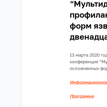
“Мульти
профила
форм язв
двенадц
13 марта 2020 го
конференция “Му
осложненных фор
Информационное
Программа