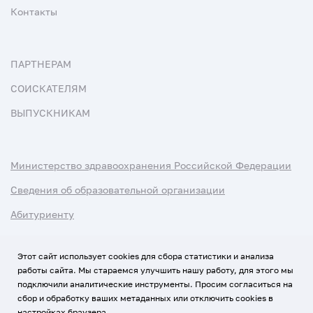
Контакты
ПАРТНЕРАМ
СОИСКАТЕЛЯМ
ВЫПУСКНИКАМ
Министерство здравоохранения Российской Федерации
Сведения об образовательной организации
Абитуриенту
Наука и университеты
Этот сайт использует cookies для сбора статистики и анализа
работы сайта. Мы стараемся улучшить нашу работу, для этого мы
Условия использования материалов
подключили аналитические инструменты. Просим согласиться на
Политика обработки персональных данных
сбор и обработку ваших метаданных или отключить cookies в
настройках браузера.