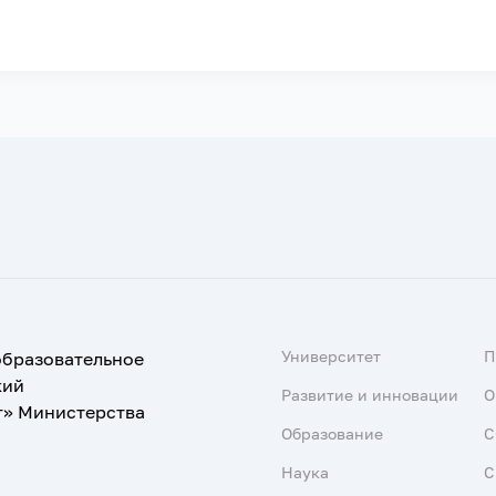
Университет
образовательное
кий
Развитие и инновации
О
т» Министерства
Образование
С
Наука
С