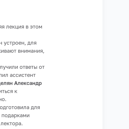
яя лекция в этом
н устроен, для
живают внимания,
олучили ответы от
пил ассистент
елян Александр
иться к
но.
подготовила для
а подарками
лектора.