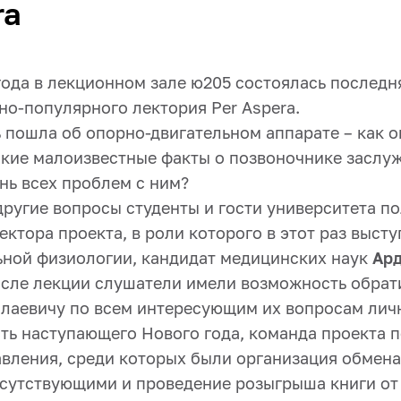
ra
года в лекционном зале ю205 состоялась последн
но-популярного лектория Per Aspera.
ь пошла об опорно-двигательном аппарате – как о
какие малоизвестные факты о позвоночнике заслу
нь всех проблем с ним?
другие вопросы студенты и гости университета п
ктора проекта, в роли которого в этот раз высту
ной физиологии, кандидат медицинских наук
Ард
после лекции слушатели имели возможность обрат
лаевичу по всем интересующим их вопросам лич
сть наступающего Нового года, команда проекта 
авления, среди которых были организация обмен
сутствующими и проведение розыгрыша книги от 