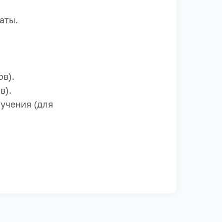
аты.
ов).
в).
учения (для