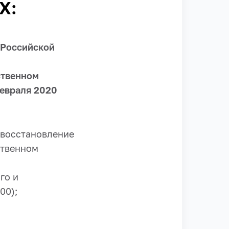
Х:
Российской
ственном
февраля 2020
 восстановление
ственном
го и
00);