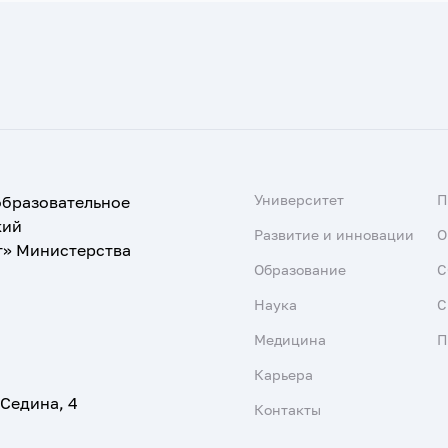
Университет
образовательное
кий
Развитие и инновации
О
т» Министерства
Образование
С
Наука
С
Медицина
П
Карьера
 Седина, 4
Контакты