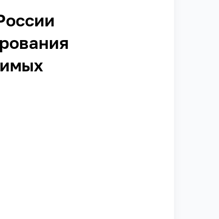
России
ирования
димых