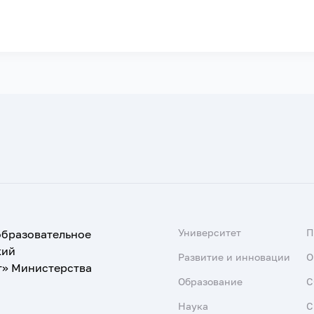
Университет
образовательное
кий
Развитие и инновации
О
т» Министерства
Образование
С
Наука
С