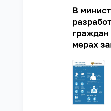
В минист
разрабо
граждан 
мерах з