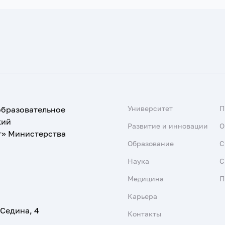
Университет
образовательное
кий
Развитие и инновации
О
т» Министерства
Образование
С
Наука
С
Медицина
П
Карьера
 Седина, 4
Контакты