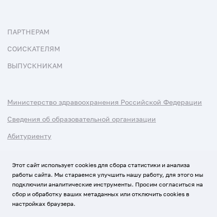
ПАРТНЕРАМ
СОИСКАТЕЛЯМ
ВЫПУСКНИКАМ
Министерство здравоохранения Российской Федерации
Сведения об образовательной организации
Абитуриенту
Наука и университеты
Этот сайт использует cookies для сбора статистики и анализа
работы сайта. Мы стараемся улучшить нашу работу, для этого мы
Условия использования материалов
подключили аналитические инструменты. Просим согласиться на
Политика обработки персональных данных
сбор и обработку ваших метаданных или отключить cookies в
настройках браузера.
Использование Cookies