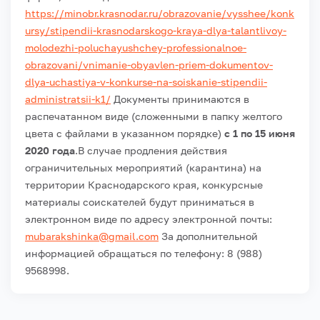
https://minobr.krasnodar.ru/obrazovanie/vysshee/konk
ursy/stipendii-krasnodarskogo-kraya-dlya-talantlivoy-
molodezhi-poluchayushchey-professionalnoe-
obrazovani/vnimanie-obyavlen-priem-dokumentov-
dlya-uchastiya-v-konkurse-na-soiskanie-stipendii-
administratsii-k1/
Документы принимаются в
распечатанном виде (сложенными в папку желтого
цвета с файлами в указанном порядке)
с 1 по 15 июня
2020 года
.
В случае продления действия
ограничительных мероприятий (карантина) на
территории Краснодарского края, конкурсные
материалы соискателей будут приниматься в
электронном виде по адресу электронной почты:
mubarakshinka@gmail.com
За дополнительной
информацией обращаться по телефону: 8 (988)
9568998.