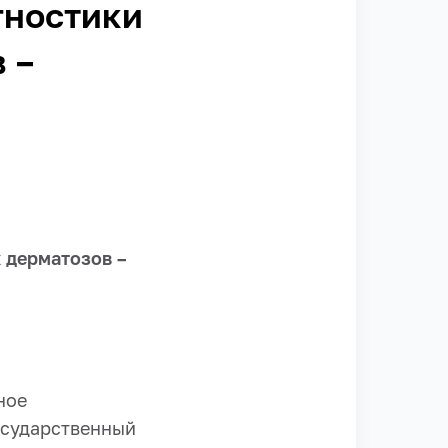
гностики
 –
й
 дерматозов –
ное
осударственный