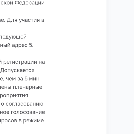
йской Федерации
e. Для участия в
следующей
ный адрес 5.
й регистрации на
 Допускается
, чем за 5 мин
едены пленарные
ероприятия
По согласованию
вное голосование
просов в режиме