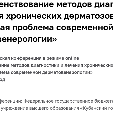
енствование методов диа
я хронических дерматозов
ная проблема современно
венерологии»
ская конференция в режиме online
ние методов диагностики и лечения хронических
лема современной дерматовенерологии»
год
ференции: Федеральное государственное бюджет
 учреждение высшего образования «Кубанский г