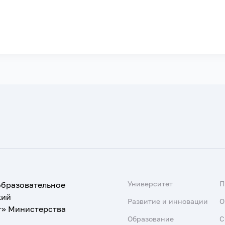
Университет
образовательное
кий
Развитие и инновации
О
т» Министерства
Образование
С