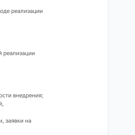
ходе реализации
й реализации
ости внедрения;
й,
, заявки на