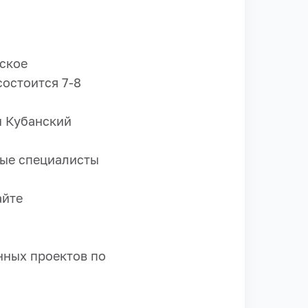
еское
состоится 7-8
н Кубанский
дые специалисты
айте
нных проектов по