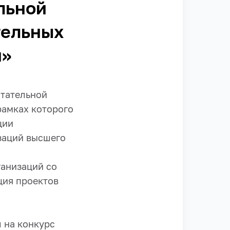
льной
тельных
я»
итательной
рамках которого
ции
заций высшего
ганизаций со
ция проектов
 на конкурс