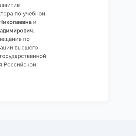
азвитие
тора по учебной
 Николаевна
и
адимирович
.
овещание по
заций высшего
 государственной
я Российской