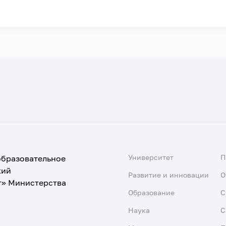
Университет
образовательное
кий
Развитие и инновации
О
т» Министерства
Образование
С
Наука
С