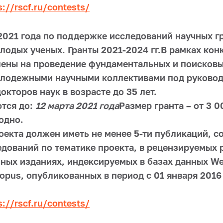
s://rscf.ru/contests/
2021 года по поддержке исследований научных г
лодых ученых. Гранты 2021-2024 гг.В рамках кон
ены на проведение фундаментальных и поисковы
олодежными научными коллективами под руково
окторов наук в возрасте до 35 лет.
тся до:
12 марта 2021 года
Размер гранта – от 3 
одно.
оекта должен иметь не менее 5-ти публикаций, 
едований по тематике проекта, в рецензируемых 
ных изданиях, индексируемых в базах данных Web
copus, опубликованных в период с 01 января 2016
s://rscf.ru/contests/