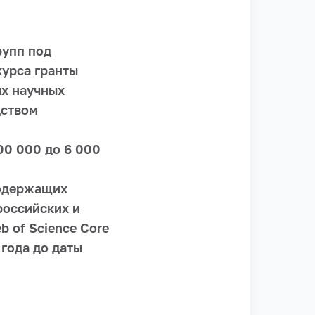
рупп под
курса гранты
х научных
дством
000 000 до 6 000
содержащих
российских и
 of Science Core
 года до даты