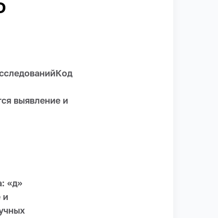
Ф
исследованийКод
тся выявление и
: «д»
 и
учных