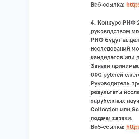
Веб-ссылка:
http
4. Конкурс РНФ 
руководством мо
РНФ будут выдел
исследований м
кандидатов или д
Заявки принимаю
000 рублей ежег
Руководитель пр
результаты иссл
зарубежных науч
Collection или S
подачи заявки.
Веб-ссылка:
http