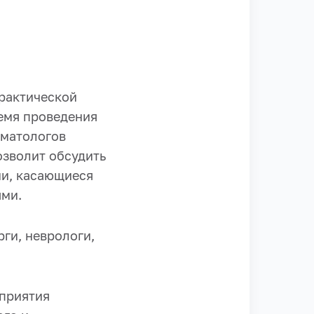
практической
ремя проведения
вматологов
озволит обсудить
ии, касающиеся
ями.
ги, неврологи,
оприятия