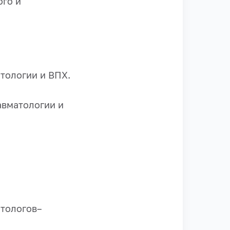
ого и
тологии и ВПХ.
авматологии и
атологов–