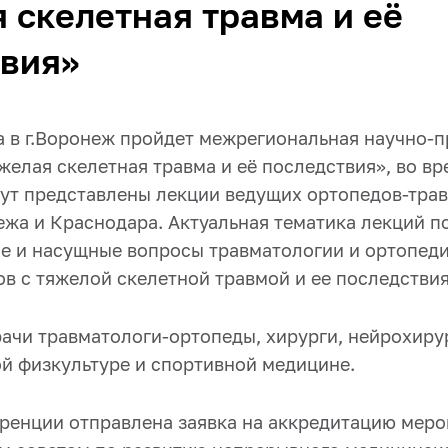
 скелетная травма и её
твия»
да в г.Воронеж пройдет межрегиональная научно-
желая скелетная травма и её последствия», во в
ут представлены лекции ведущих ортопедов-тра
ежа и Краснодара. Актуальная тематика лекций п
е и насущные вопросы травматологии и ортопед
ов с тяжелой скелетной травмой и ее последстви
ачи травматологи-ортопеды, хирурги, нейрохирур
ой физкультуре и спортивной медицине.
ренции отправлена заявка на аккредитацию мер