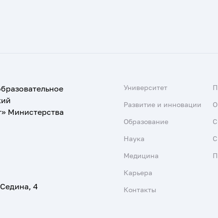
Университет
образовательное
кий
Развитие и инновации
О
т» Министерства
Образование
С
Наука
С
Медицина
П
Карьера
 Седина, 4
Контакты