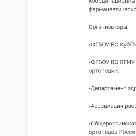
координационным
фармацевтическо
Организаторы:
•ФГБОУ ВО КубГМ
•ФГБОУ ВО ВГМУ 
ортопедии.
•Департамент зд
•Ассоциация раб
•Общероссийская
ортопедов Росси