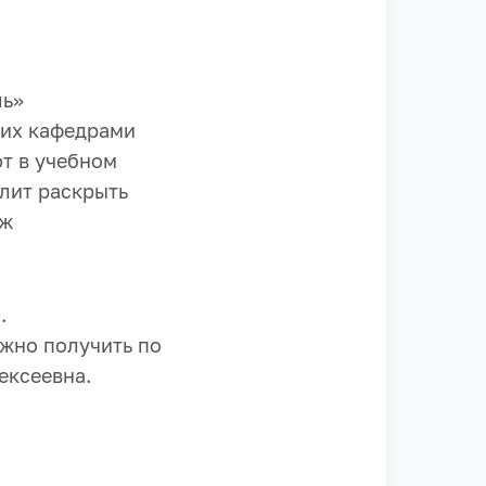
ль»
щих кафедрами
ют в учебном
лит раскрыть
иж
.
жно получить по
ексеевна.