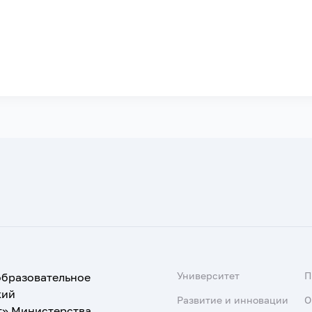
Университет
образовательное
кий
Развитие и инновации
О
т» Министерства