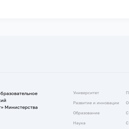
Университет
образовательное
кий
Развитие и инновации
О
т» Министерства
Образование
С
Наука
С