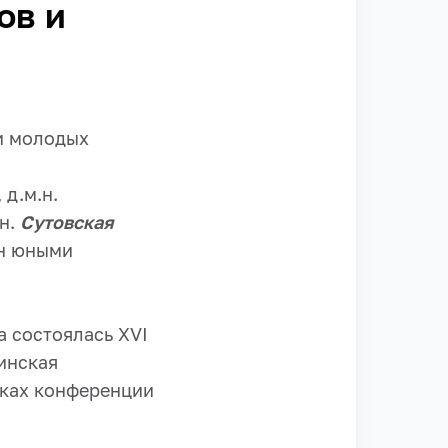
ов и
и молодых
д.м.н.
.н.
Сутовская
ен юными
а состоялась XVI
инская
мках конференции