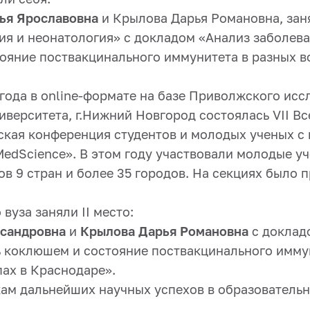
рья Ярославовна
и Крылова Дарья Романовна, зан
ия и неонатология» с докладом «Анализ заболев
ояние поствакцинального иммунитета в разных в
 года в online-формате на базе Приволжского ис
иверситета, г.Нижний Новгород состоялась VII В
ская конференция студентов и молодых ученых 
edScience». В этом году участвовали молодые уч
в 9 стран и более 35 городов. На секциях было 
вуза заняли II место:
ксандровна
и
Крылова Дарья Романовна
с доклад
 коклюшем и состояние поствакцинального имму
пах в Краснодаре».
ам дальнейших научных успехов в образовательн