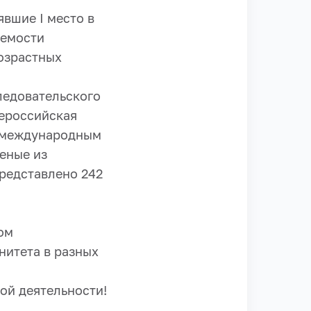
явшие I место в
аемости
озрастных
следовательского
сероссийская
с международным
еные из
представлено 242
ом
нитета в разных
ой деятельности!