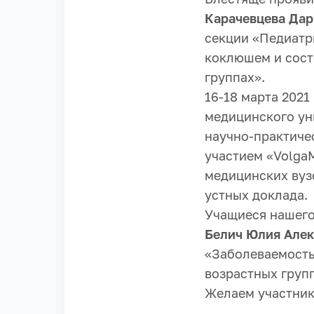
Карачевцева Да
секции «Педиатр
коклюшем и сост
группах».
16-18 марта 2021
медицинского ун
научно-практиче
участием «VolgaM
медицинских вузо
устных доклада.
Учащиеся нашего 
Белич Юлия Але
«Заболеваемость
возрастных груп
Желаем участник