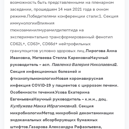
возможность быть представленными на пленарном
заседании, прошедшем 14 мая 2021 года в очном
режиме.
Победителями конференции стали:
1. Секция
иммунологии
Влияния
глюкозаминилмурамилдипептида на
экспериментально трансформированный фенотип
CD62L+, CD63+, CD66d+ нейтрофильных
гранулоцитов условно здоровых лиц.
Пирогова Анна
Ивановна, Матвеева Стелла КареновнаНаучный
руководитель – асп.
Павленко Валерия Николаевна
2.
Секция инфекционных болезней и
фтизиопульмонологии
Новая коронавирусная
инфекция COVID-19 у пациентов с циррозом печени.
Особенности течения.
Усова Екатерина
ЕвгеньевнаНаучный руководитель – к.м.н., доц.
Кулбужева Макка Ибрагимовна
3. Секция
микробиологии
Метод микробной деконтаминации
эндоканальных абсорбирующих бумажных
штифтов.
Газарова Александра Рафаэльевна,