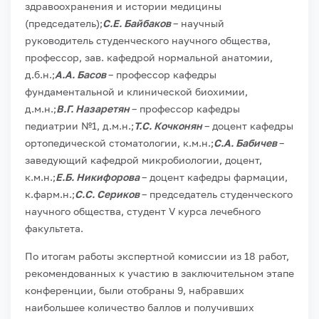
здравоохранения и истории медицины
(председатель);
С.Е. Байбаков
– научный
руководитель студенческого научного общества,
профессор, зав. кафедрой нормальной анатомии,
д.б.н.;
А.А. Басов
– профессор кафедры
фундаментальной и клинической биохимии,
д.м.н.;
В.Г. Назаретян
– профессор кафедры
педиатрии №1, д.м.н.;
Т.С. Кочконян
– доцент кафедры
ортопедической стоматологии, к.м.н.;
С.А. Бабичев
–
заведующий кафедрой микробиологии, доцент,
к.м.н.;
Е.Б. Никифорова
– доцент кафедры фармации,
к.фарм.н.;
С.С. Сериков
– председатель студенческого
научного общества, студент V курса лечебного
факультета.
По итогам работы экспертной комиссии из 18 работ,
рекомендованных к участию в заключительном этапе
конференции, были отобраны 9, набравших
наибольшее количество баллов и получивших