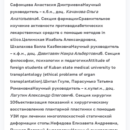
Сафонцева Анастасия ДмитриевнаНаучный
руководитель – к.б.н., доц.
Качанова Ольга
Анатольевна
4. Секция фармации
Сравнительное
изучение активности противодиабетических
лекарственных средств с помощью методов in
siliсo.
Целинская Изабэль Александровна,
Шхалахова Бэлла КазбековнаНаучный руководитель
– к.ф.н., доц.
Давитавян Наира Альбертовна
5. Секция
философии, психологии и педагогики
Attitude of
foreign students of Kuban state medical university to
transplantology (ethical problems of organ
transplantation).
Шитал Гхуле, Парасунько Татьяна
РомановнаНаучный руководитель – к.культ.н., доц.
Лагутин Александр Олегович
6. Секция хирургии
1
Объективизация показаний к хирургическому
восстановлению плантарной пластинки с помощью
УЗИ при лечении многоплоскостной статической
деформации стопы.
Нефедова Елизавета Андреевна,
Пшуков Валерий АндзоровичНаучный руководитель