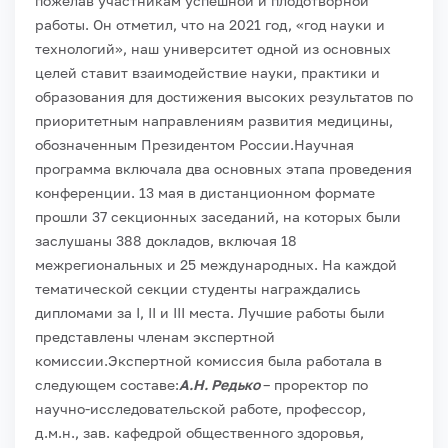
пожелав участникам успешной и плодотворной
работы. Он отметил, что на 2021 год, «год науки и
технологий», наш университет одной из основных
целей ставит взаимодействие науки, практики и
образования для достижения высоких результатов по
приоритетным направлениям развития медицины,
обозначенным Президентом России.
Научная
программа включала два основных этапа проведения
конференции. 13 мая в дистанционном формате
прошли 37 секционных заседаний, на которых были
заслушаны 388 докладов, включая 18
межрегиональных и 25 международных. На каждой
тематической секции студенты награждались
дипломами за I, II и III места. Лучшие работы были
представлены членам экспертной
комиссии.
Экспертной комиссия была работала в
следующем составе:
А.Н. Редько
– проректор по
научно-исследовательской работе, профессор,
д.м.н., зав. кафедрой общественного здоровья,