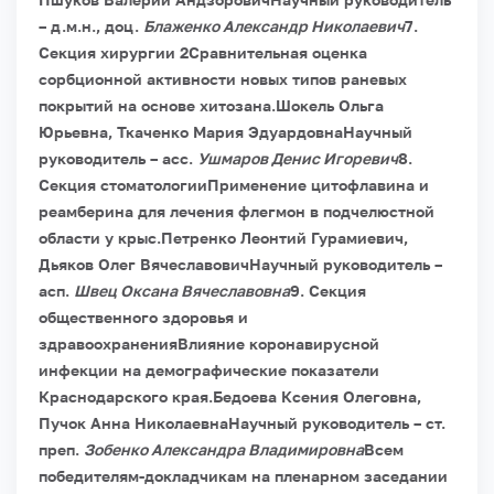
– д.м.н., доц.
Блаженко Александр Николаевич
7.
Секция хирургии 2
Сравнительная оценка
сорбционной активности новых типов раневых
покрытий на основе хитозана.
Шокель Ольга
Юрьевна, Ткаченко Мария ЭдуардовнаНаучный
руководитель – асс.
Ушмаров Денис Игоревич
8.
Секция стоматологии
Применение цитофлавина и
реамберина для лечения флегмон в подчелюстной
области у крыс.
Петренко Леонтий Гурамиевич,
Дьяков Олег ВячеславовичНаучный руководитель –
асп.
Швец Оксана Вячеславовна
9. Секция
общественного здоровья и
здравоохранения
Влияние коронавирусной
инфекции на демографические показатели
Краснодарского края.
Бедоева Ксения Олеговна,
Пучок Анна НиколаевнаНаучный руководитель – ст.
преп.
Зобенко Александра Владимировна
Всем
победителям-докладчикам на пленарном заседании