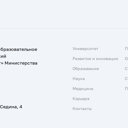
Университет
образовательное
кий
Развитие и инновации
О
т» Министерства
Образование
С
Наука
С
Медицина
П
Карьера
 Седина, 4
Контакты