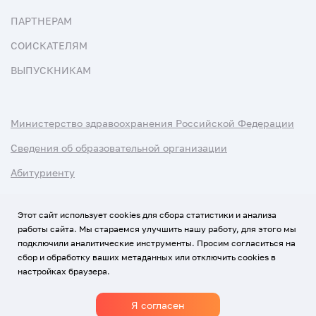
ПАРТНЕРАМ
СОИСКАТЕЛЯМ
ВЫПУСКНИКАМ
Министерство здравоохранения Российской Федерации
Сведения об образовательной организации
Абитуриенту
Наука и университеты
Этот сайт использует cookies для сбора статистики и анализа
работы сайта. Мы стараемся улучшить нашу работу, для этого мы
Условия использования материалов
подключили аналитические инструменты. Просим согласиться на
Политика обработки персональных данных
сбор и обработку ваших метаданных или отключить cookies в
настройках браузера.
Использование Cookies
Я согласен
1920-2026
© Все права защищены