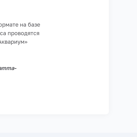
ормате на базе
рса проводятся
Аквариум»
ramma-