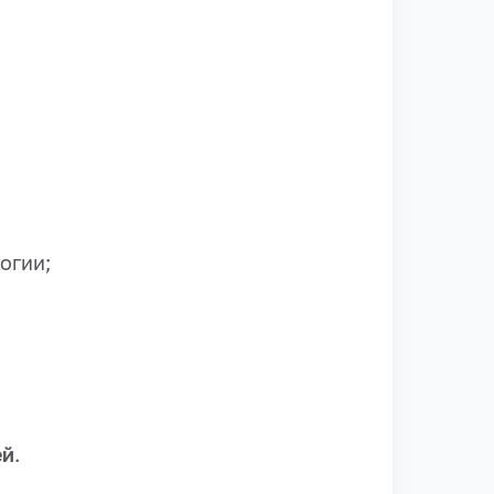
огии;
ей
.