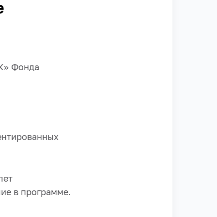
е
К» Фонда
ентированных
лет
ие в программе.