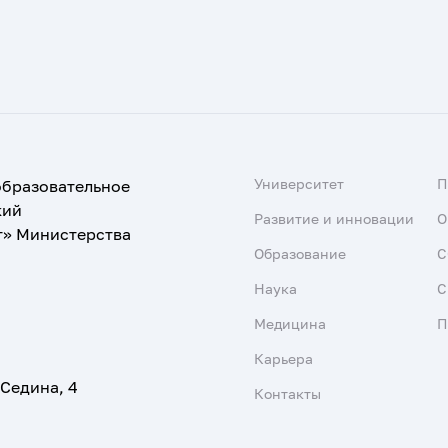
Университет
образовательное
кий
Развитие и инновации
О
т» Министерства
Образование
С
Наука
С
Медицина
П
Карьера
 Седина, 4
Контакты