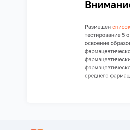
Внимани
Размещен
списо
тестирование 5 о
освоение образо
фармацевтическо
фармацевтически
фармацевтическо
среднего фармац