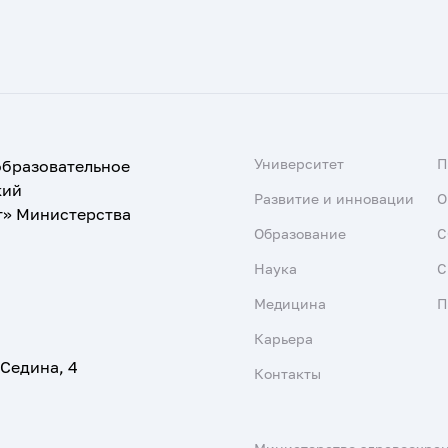
Университет
образовательное
кий
Развитие и инновации
О
т» Министерства
Образование
С
Наука
С
Медицина
П
Карьера
 Седина, 4
Контакты