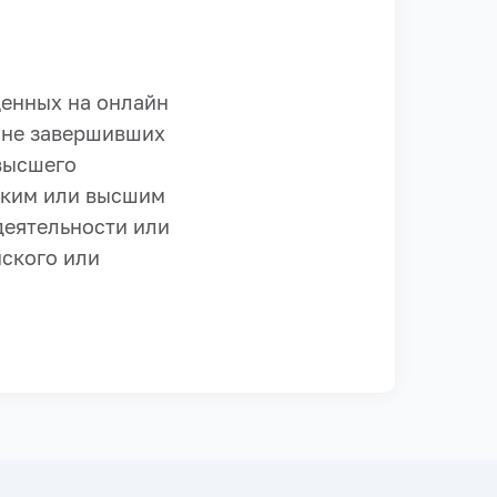
щенных на
онлайн
 не завершивших
высшего
ским или высшим
еятельности или
ского или