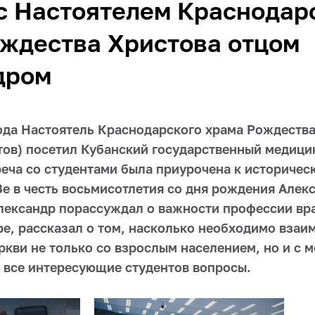
с Настоятелем Краснодар
ждества Христова отцом
дром
года Настоятель Краснодарского храма Рождества
тов) посетил Кубанский государственный медици
реча со студентами была приурочена к историчес
е в честь восьмисотлетия со дня рождения Алек
лександр порассуждал о важности профессии вра
е, рассказал о том, насколько необходимо взаи
ркви не только со взрослым населением, но и с 
а все интересующие студентов вопросы.