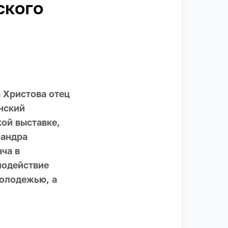
ского
 Христова отец
нский
кой выставке,
сандра
ча в
модействие
молодежью, а