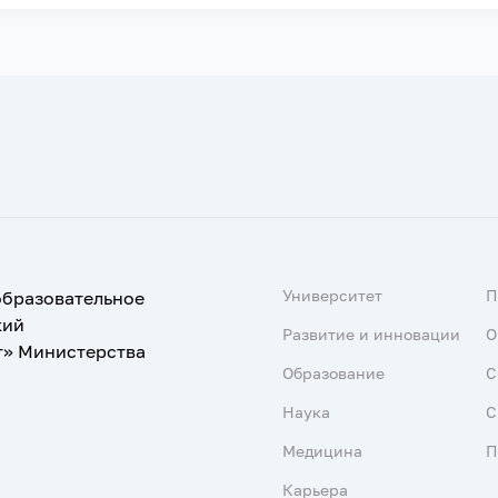
Университет
образовательное
кий
Развитие и инновации
О
т» Министерства
Образование
С
Наука
С
Медицина
П
Карьера