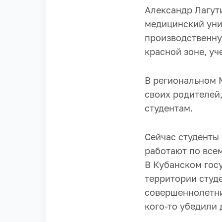
Александр Лагут
медицинский уни
производственную
красной зоне, у
В региональном М
своих родителей
студентам.
Сейчас студенты 
работают по всем
В Кубанском гос
территории студ
совершеннолетних
кого-то убедили 