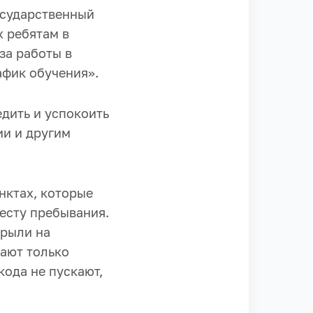
осударственный
 ребятам в
за работы в
афик обучения».
едить и успокоить
ии и другим
нктах, которые
месту пребывания.
крыли на
ают только
кода не пускают,