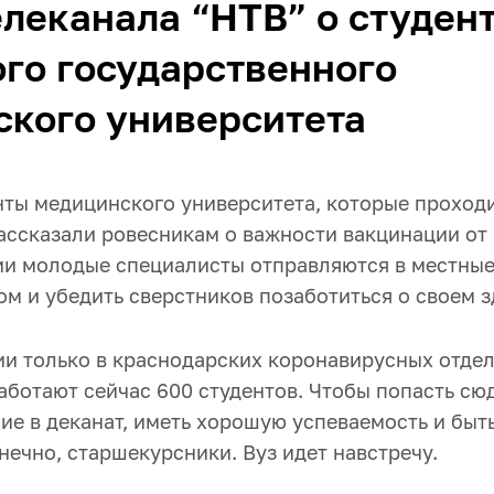
леканала “НТВ” о студен
го государственного
ского университета
нты медицинского университета, которые проходи
рассказали ровесникам о важности вакцинации от
ии молодые специалисты отправляются в местные
м и убедить сверстников позаботиться о своем з
ии только в краснодарских коронавирусных отде
аботают сейчас 600 студентов. Чтобы попасть сю
ие в деканат, иметь хорошую успеваемость и быт
нечно, старшекурсники. Вуз идет навстречу.