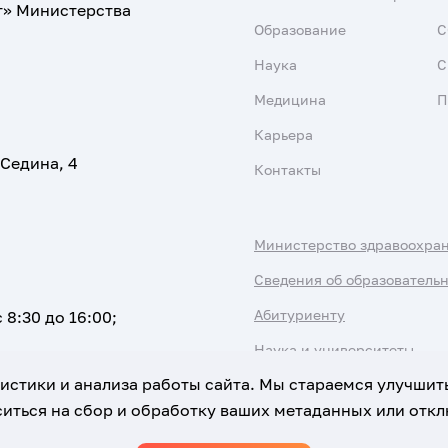
т» Министерства
Образование
С
Наука
С
Медицина
П
Карьера
 Седина, 4
Контакты
Министерство здравоохра
Сведения об образователь
Абитуриенту
 8:30 до 16:00;
Наука и университеты
атистики и анализа работы сайта. Мы стараемся улучшит
иться на сбор и обработку ваших метаданных или отклю