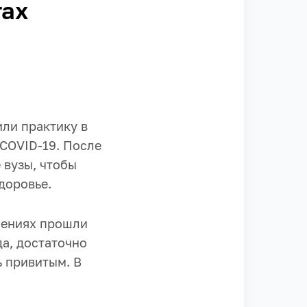
тах
ли практику в
 COVID-19. После
 вузы, чтобы
доровье.
лениях прошли
да, достаточно
ь привитым. В