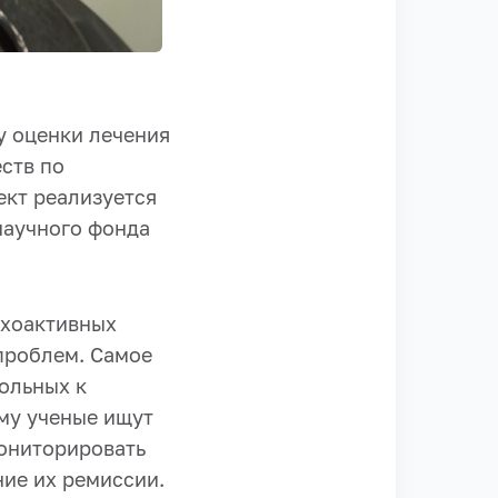
у оценки лечения
ств по
ект реализуется
научного фонда
ихоактивных
проблем. Самое
ольных к
му ученые ищут
ониторировать
ние их ремиссии.