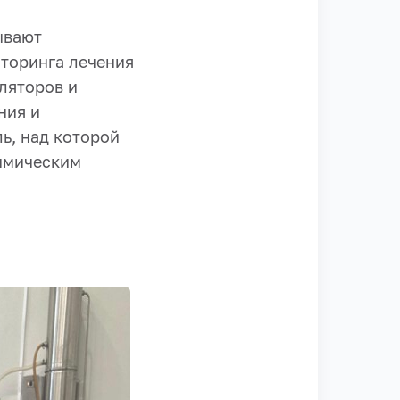
ывают
торинга лечения
ляторов и
ния и
ь, над которой
химическим