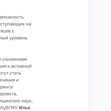
озможность
оступающих на
яцев с
ный уровень
о снижением
ия к активной
гут стать
ечения и
оринга
проекта,
ицинских наук,
и КубГМУ
Илья