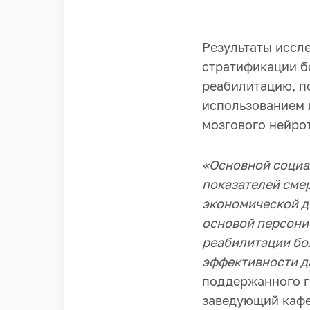
Результаты иссл
стратификации б
реабилитацию, по
использованием 
мозгового нейро
«Основной социа
показателей сме
экономической д
основой персони
реабилитации бо
эффективности д
поддержанного г
заведующий каф