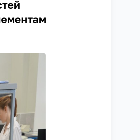
стей
лементам