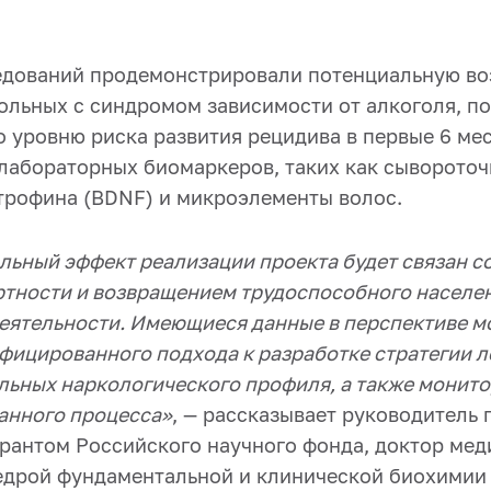
едований продемонстрировали потенциальную в
ольных с синдромом зависимости от алкоголя, п
 уровню риска развития рецидива в первые 6 мес
лабораторных биомаркеров, таких как сывороточ
трофина (BDNF) и микроэлементы волос.
льный эффект реализации проекта будет связан с
ртности и возвращением трудоспособного населен
еятельности. Имеющиеся данные в перспективе мо
фицированного подхода к разработке стратегии л
льных наркологического профиля, а также монит
анного процесса»
, — рассказывает руководитель 
рантом Российского научного фонда, доктор мед
едрой фундаментальной и клинической биохими