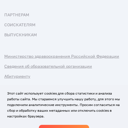
ПАРТНЕРАМ
СОИСКАТЕЛЯМ
ВЫПУСКНИКАМ
Министерство здравоохранения Российской Федерации
Сведения об образовательной организации
Абитуриенту
Наука и университеты
Этот сайт использует cookies для сбора статистики и анализа
работы сайта. Мы стараемся улучшить нашу работу, для этого мы
Условия использования материалов
подключили аналитические инструменты. Просим согласиться на
Политика обработки персональных данных
сбор и обработку ваших метаданных или отключить cookies в
настройках браузера.
Использование Cookies