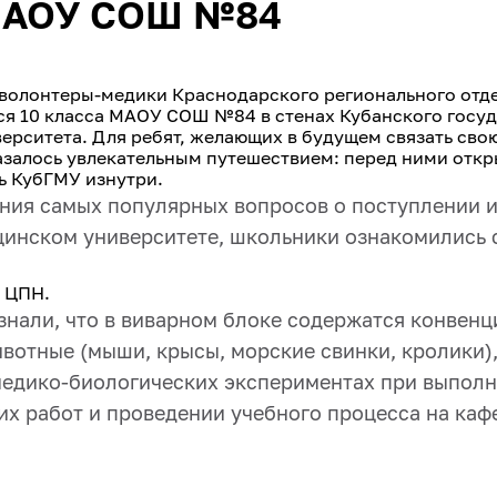
МАОУ СОШ №84
г. волонтеры-медики Краснодарского регионального отд
я 10 класса МАОУ СОШ №84 в стенах Кубанского госу
ерситета. Для ребят, желающих в будущем связать свою
азалось увлекательным путешествием: перед ними откр
ь КубГМУ изнутри.
ия самых популярных вопросов о поступлении 
цинском университете, школьники ознакомились 
и ЦПН.
узнали, что в виварном блоке содержатся конвен
вотные (мыши, крысы, морские свинки, кролики)
медико-биологических экспериментах при выполн
их работ и проведении учебного процесса на каф