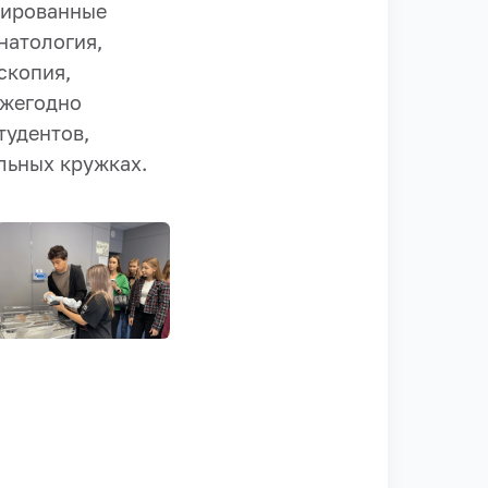
зированные
натология,
скопия,
ежегодно
тудентов,
льных кружках.