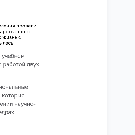
еления провели
дарственного
 жизнь с
ылась
и учебном
с работой двух
циональные
, которые
ении научно-
едрах