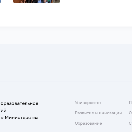
Университет
образовательное
кий
Развитие и инновации
О
т» Министерства
Образование
С