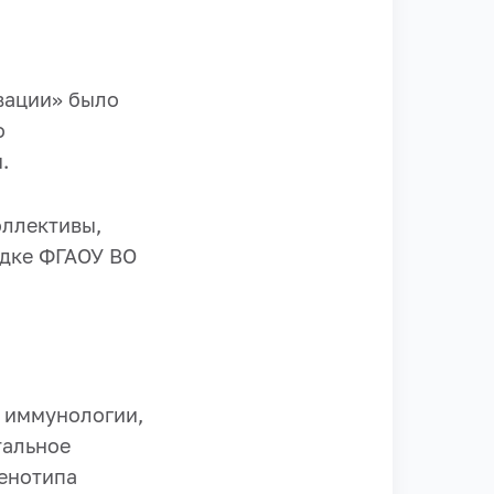
вации» было
о
.
оллективы,
адке ФГАОУ ВО
 иммунологии,
тальное
фенотипа