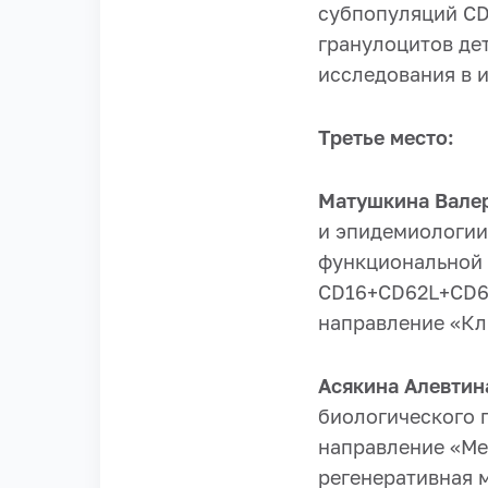
субпопуляций C
гранулоцитов де
исследования в 
Третье место:
Матушкина Вале
и эпидемиологии
функциональной 
CD16+CD62L+CD63
направление «Кл
Асякина Алевтин
биологического 
направление «М
регенеративная 