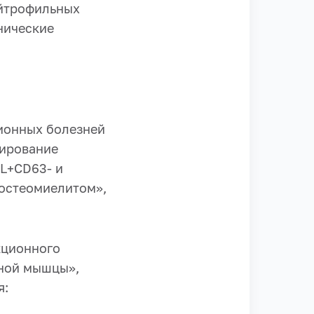
йтрофильных
нические
ионных болезней
лирование
L+CD63- и
остеомиелитом»,
кционного
чной мышцы»,
я: