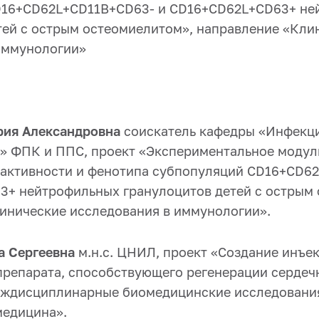
D16+CD62L+CD11B+CD63- и CD16+CD62L+CD63+ не
тей с острым остеомиелитом», направление «Кли
иммунологии»
рия Александровна
соискатель кафедры «Инфекц
» ФПК и ППС, проект «Экспериментальное моду
активности и фенотипа субпопуляций CD16+CD62
+ нейтрофильных гранулоцитов детей с острым 
инические исследования в иммунологии».
а Сергеевна
м.н.с. ЦНИЛ, проект «Создание инъе
препарата, способствующего регенерации серде
еждисциплинарные биомедицинские исследовани
медицина».