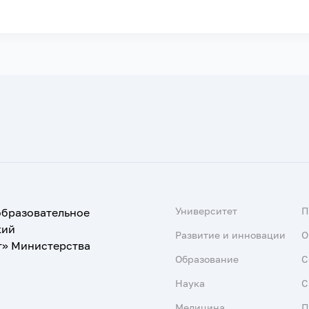
Университет
образовательное
кий
Развитие и инновации
О
т» Министерства
Образование
С
Наука
С
Медицина
П