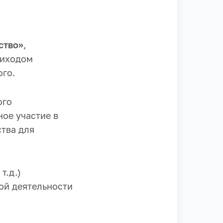
ство»
,
риходом
ого.
ого
ое участие в
ства для
т.д.)
ой деятельности