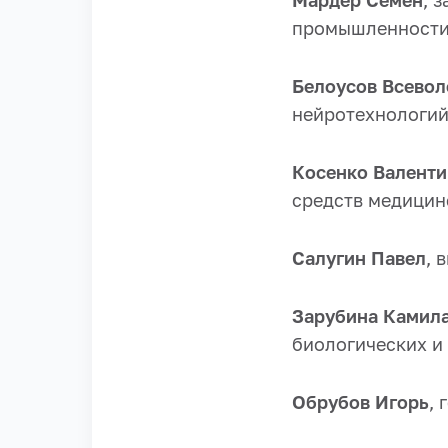
Мардер Семён
, 
промышленности
Белоусов Всевол
нейротехнологий
Косенко Валенти
средств медицин
Салугин Павел
, 
Зарубина Камил
биологических и
Обрубов Игорь
,