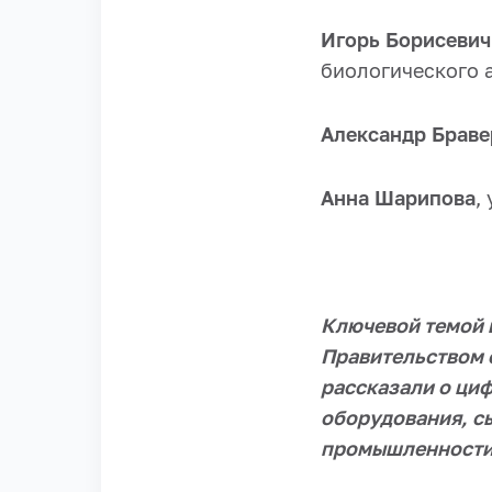
Игорь Борисевич
биологического а
Александр Брав
Анна Шарипова
,
Ключевой темой 
Правительством 
рассказали о ци
оборудования, с
промышленности 