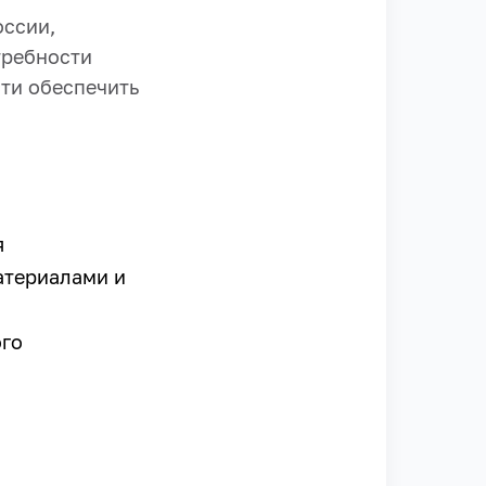
оссии,
требности
ти обеспечить
я
атериалами и
ого