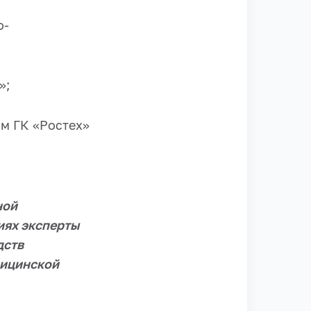
о-
»;
м ГК «Ростех»
ной
иях эксперты
дств
дицинской