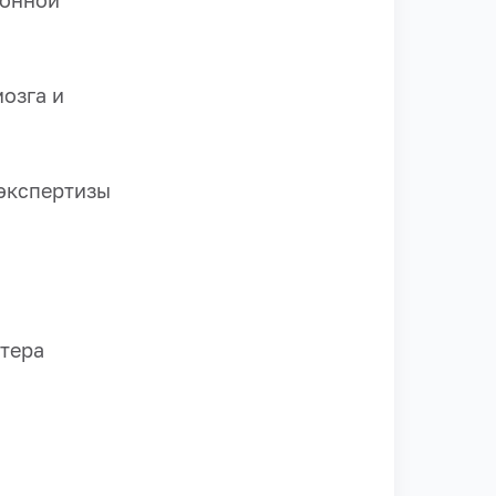
ронной
озга и
 экспертизы
стера