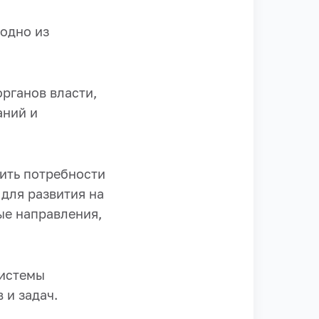
 одно из
рганов власти,
аний и
ить потребности
для развития на
ые направления,
системы
 и задач.