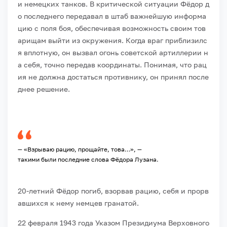
и
немецких
танков.
В
критической
ситуации
Фёдор
д
о
последнего
передавал
в
штаб
важнейшую
информа
цию
с
поля
боя,
обеспечивая
возможность
своим
тов
арищам
выйти
из
окружения.
Когда
враг
приблизилс
я
вплотную,
он
вызвал
огонь
советской
артиллерии
н
а
себя,
точно
передав
координаты.
Понимая,
что
рац
ия
не
должна
достаться
противнику,
он
принял
после
днее
решение.
— «Взрываю рацию, прощайте, това…», —
такими были последние слова Фёдора Лузана.
20‑летний
Фёдор
погиб,
взорвав
рацию,
себя
и
прорв
авшихся
к
нему
немцев
гранатой.
22
февраля
1943
года
Указом
Президиума
Верховного