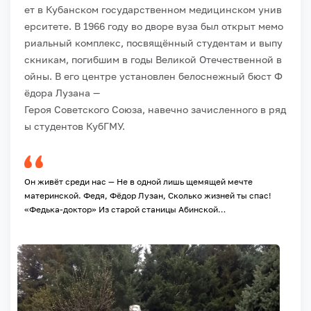
ет
в
Кубанском
государственном
медицинском
унив
ерситете.
В
1966
году
во
дворе
вуза
был
открыт
мемо
риальный
комплекс,
посвящённый
студентам
и
выпу
скникам,
погибшим
в
годы
Великой
Отечественной
в
ойны.
В
его
центре
установлен
белоснежный
бюст
Ф
ёдора
Лузана
—
Героя
Советского
Союза,
навечно
зачисленного
в
ряд
ы
студентов
КубГМУ.
Он живёт среди нас —
Не в одной лишь щемящей мечте
материнской.
Федя, Фёдор Лузан,
Сколько жизней ты спас!
«Федька‑доктор»
Из старой станицы Абинской…