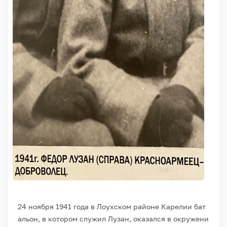
24
ноября
1941
года
в
Лоухском
районе
Карелии
бат
альон,
в
котором
служил
Лузан,
оказался
в
окружени