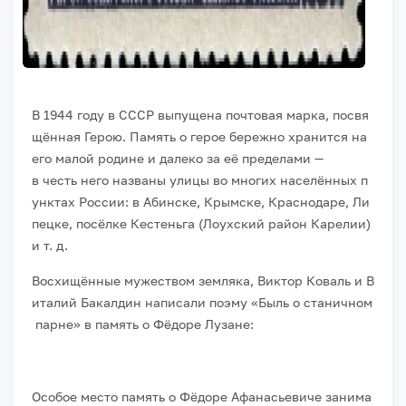
В
1944
году
в
СССР
выпущена
почтовая
марка,
посвя
щённая
Герою.
Память
о
герое
бережно
хранится
на
его
малой
родине
и
далеко
за
её
пределами
—
в
честь
него
названы
улицы
во
многих
населённых
п
унктах
России:
в
Абинске,
Крымске,
Краснодаре,
Ли
пецке,
посёлке
Кестеньга
(Лоухский
район
Карелии)
и
т.
д.
Восхищённые
мужеством
земляка,
Виктор
Коваль
и
В
италий
Бакалдин
написали
поэму
«Быль
о
станичном
парне»
в
память
о
Фёдоре
Лузане:
Особое
место
память
о
Фёдоре
Афанасьевиче
занима