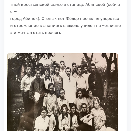
тной
крестьянской
семье
в
станице
Абинской
(сейча
с
—
город
Абинск).
С
юных
лет
Фёдор
проявлял
упорство
и
стремление
к
знаниям:
в
школе
учился
на
«отлично
»
и
мечтал
стать
врачом.