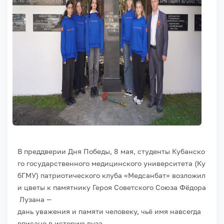
В
преддверии
Дня
Победы,
8
мая,
студенты
Кубанско
го
государственного
медицинского
университета
(Ку
бГМУ)
патриотического
клуба
«Медсанбат»
возложил
и
цветы
к
памятнику
Героя
Советского
Союза
Фёдора
Лузана
—
дань
уважения
и
памяти
человеку,
чьё
имя
навсегда
вписано
в
историю
вуза.