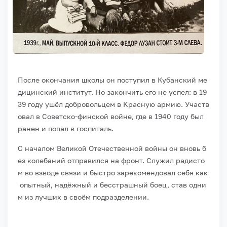
После
окончания
школы
он
поступил
в
Кубанский
ме
дицинский
институт.
Но
закончить
его
не
успел:
в
19
39
году
ушёл
добровольцем
в
Красную
армию.
Участв
овал
в
Советско‑финской
войне,
где
в
1940
году
был
ранен
и
попал
в
госпиталь.
С
началом
Великой
Отечественной
войны
он
вновь
б
ез
колебаний
отправился
на
фронт.
Служил
радисто
м
во
взводе
связи
и
быстро
зарекомендовал
себя
как
опытный,
надёжный
и
бесстрашный
боец,
став
одни
м
из
лучших
в
своём
подразделении.