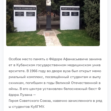
Особое
место
память
о
Фёдоре
Афанасьевиче
занима
ет
в
Кубанском
государственном
медицинском
унив
ерситете.
В
1966
году
во
дворе
вуза
был
открыт
мемо
риальный
комплекс,
посвящённый
студентам
и
выпу
скникам,
погибшим
в
годы
Великой
Отечественной
в
ойны.
В
его
центре
установлен
белоснежный
бюст
Ф
ёдора
Лузана
—
Героя
Советского
Союза,
навечно
зачисленного
в
ряд
ы
студентов
КубГМУ.