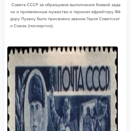
Совета
СССР
за
образцовое
выполнение
боевой
зада
чи
и
проявленные
мужество
и
героизм
ефрейтору
Фё
дору
Лузану
было
присвоено
звание
Героя
Советског
о
Союза
(посмертно).