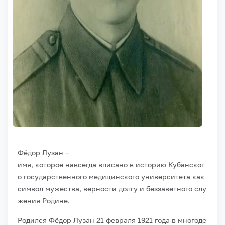
Фёдор
Лузан –
имя,
которое
навсегда
вписано
в
историю
Кубанског
о
государственного
медицинского
университета
как
символ
мужества,
верности
долгу
и
беззаветного
слу
жения
Родине.
Родился
Фёдор
Лузан
21
февраля
1921
года
в
многоде