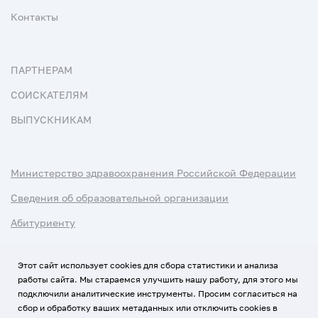
Контакты
ПАРТНЕРАМ
СОИСКАТЕЛЯМ
ВЫПУСКНИКАМ
Министерство здравоохранения Российской Федерации
Сведения об образовательной организации
Абитуриенту
Наука и университеты
Этот сайт использует cookies для сбора статистики и анализа
работы сайта. Мы стараемся улучшить нашу работу, для этого мы
Условия использования материалов
подключили аналитические инструменты. Просим согласиться на
Политика обработки персональных данных
сбор и обработку ваших метаданных или отключить cookies в