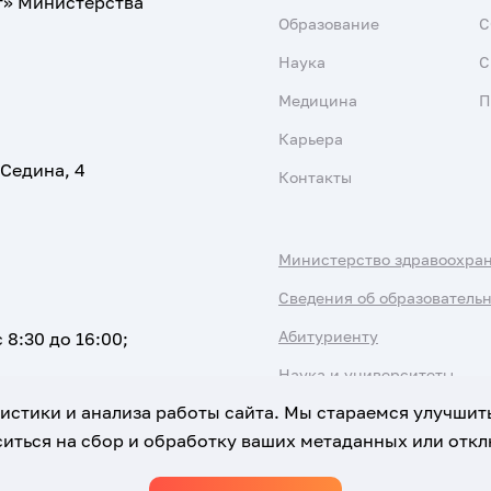
т» Министерства
Образование
С
Наука
С
Медицина
П
Карьера
 Седина, 4
Контакты
Министерство здравоохра
Сведения об образователь
Абитуриенту
 8:30 до 16:00;
Наука и университеты
атистики и анализа работы сайта. Мы стараемся улучшит
иться на сбор и обработку ваших метаданных или отклю