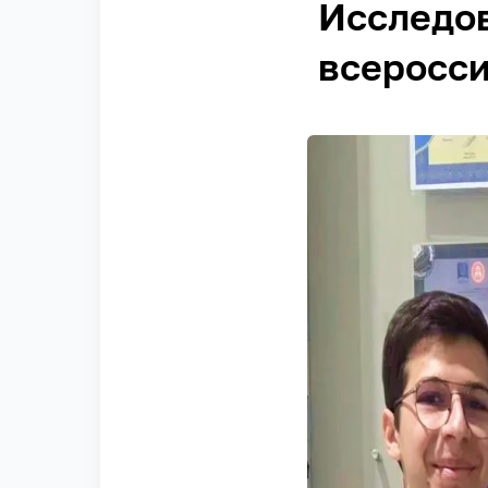
Исследо
всеросс