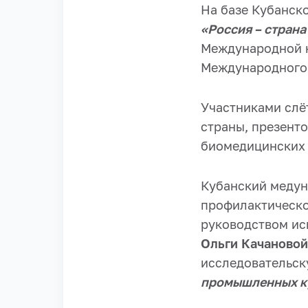
На базе Кубанско
«Россия – стран
Международной 
Международного 
Участниками слёт
страны, презент
биомедицинских 
Кубанский медун
профилактическо
руководством ис
Ольги Качановой
исследовательск
промышленных ку