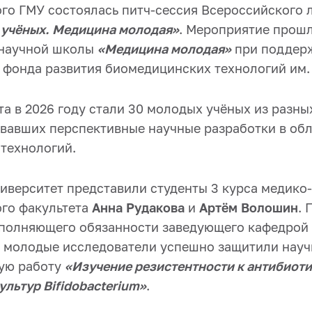
го ГМУ состоялась питч-сессия Всероссийского 
а учёных. Медицина молодая»
. Мероприятие прошл
научной школы
«Медицина молодая»
при поддер
фонда развития биомедицинских технологий им. 
а в 2026 году стали 30 молодых учёных из разны
овавших перспективные научные разработки в об
технологий.
иверситет представили студенты 3 курса медико-
го факультета
Анна Рудакова
и
Артём Волошин
. 
полняющего обязанности заведующего кафедрой
молодые исследователи успешно защитили науч
ую работу
«Изучение резистентности к антибиот
льтур Bifidobacterium»
.