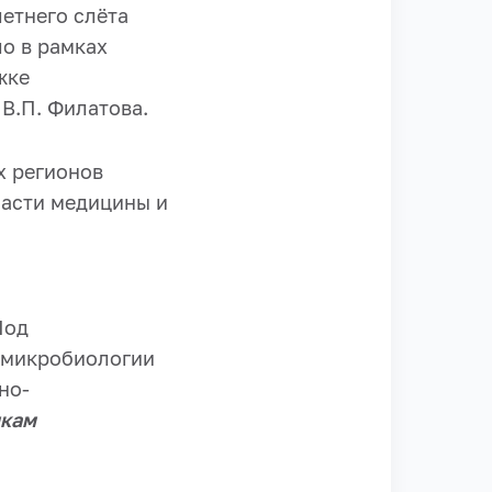
летнего слёта
о в рамках
жке
В.П. Филатова.
х регионов
ласти медицины и
Под
 микробиологии
но-
икам