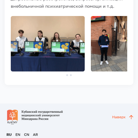
внебольничной психиатрической помощи и т.д.
Наверх
RU
EN
CN
AR