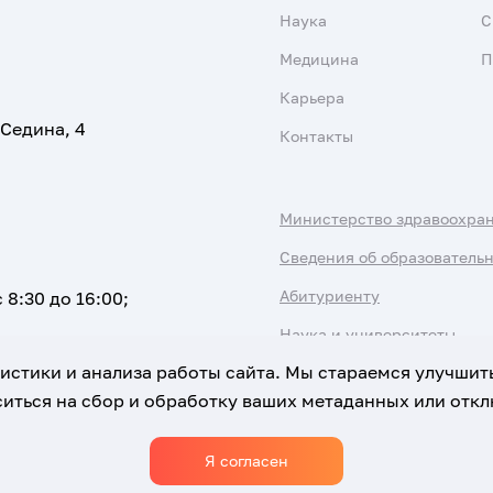
Наука
С
Медицина
П
Карьера
 Седина, 4
Контакты
Министерство здравоохра
Сведения об образователь
Абитуриенту
 8:30 до 16:00;
Наука и университеты
атистики и анализа работы сайта. Мы стараемся улучшит
иться на сбор и обработку ваших метаданных или отклю
Я согласен
Использование Cookies
Политика обработки персональны