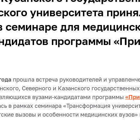
кого университета приня
в семинаре для медицинс
андидатов программы «Пр
года
прошла встреча руководителей и управленч
анского, Северного и Казанского государственны
являющихся вузами-кандидатами программы
«При
ась в рамках семинара «Трансформация университ
ские вызовы и особенности медицинских вузов» 