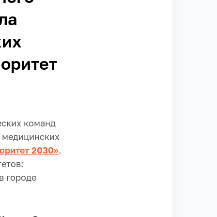
ла
ких
иоритет
еских команд
х медицинских
оритет 2030»
.
етов:
в городе