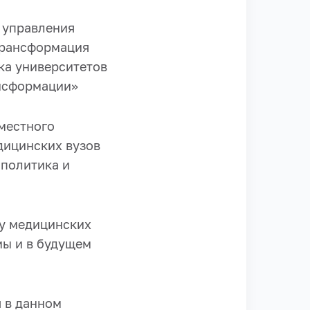
 управления
Трансформация
ка университетов
ансформации»
местного
дицинских вузов
 политика и
 у медицинских
мы и в будущем
 в данном