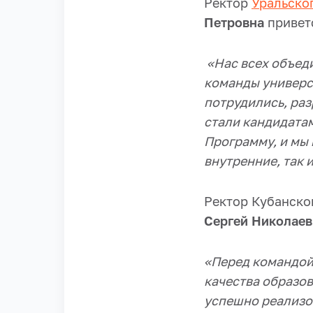
Ректор
Уральско
Петровна
приветс
«Нас всех объед
команды универс
потрудились, ра
стали кандидатам
Программу, и мы 
внутренние, так 
Ректор Кубанско
Сергей Николаев
«Перед командой
качества образов
успешно реализов