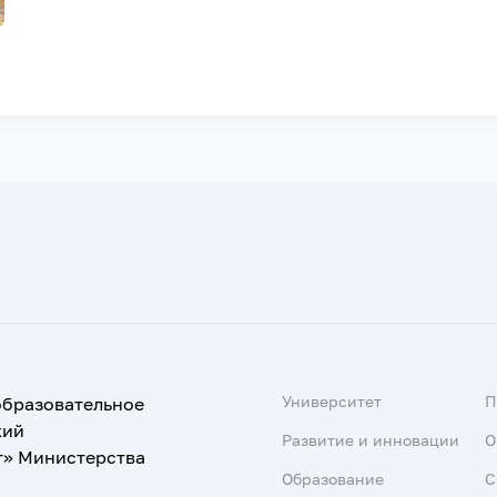
Университет
образовательное
кий
Развитие и инновации
О
т» Министерства
Образование
С