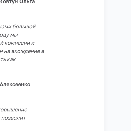
Ковтун Ольга
енами большой
году мы
й комиссии и
н на вхождение в
ть как
Алексеенко
 повышение
е позволит