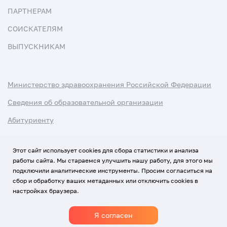
ПАРТНЕРАМ
СОИСКАТЕЛЯМ
ВЫПУСКНИКАМ
Министерство здравоохранения Российской Федерации
Сведения об образовательной организации
Абитуриенту
Наука и университеты
Этот сайт использует cookies для сбора статистики и анализа
работы сайта. Мы стараемся улучшить нашу работу, для этого мы
Условия использования материалов
подключили аналитические инструменты. Просим согласиться на
Политика обработки персональных данных
сбор и обработку ваших метаданных или отключить cookies в
настройках браузера.
Использование Cookies
Я согласен
1920-2026
© Все права защищены