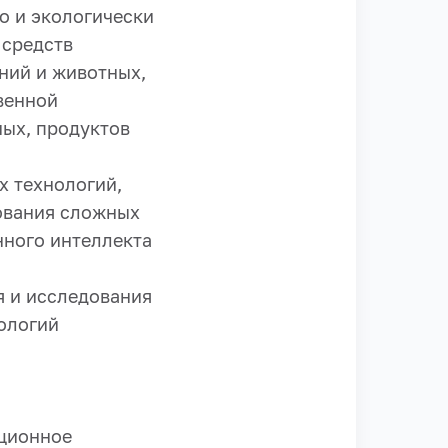
о и экологически
 средств
ний и животных,
венной
ных, продуктов
х технологий,
ования сложных
нного интеллекта
я и исследования
нологий
ационное