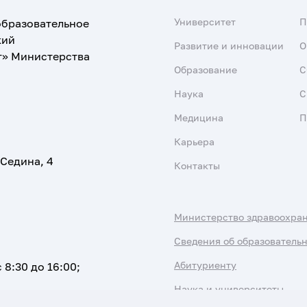
Университет
образовательное
кий
Развитие и инновации
О
т» Министерства
Образование
С
Наука
С
Медицина
П
Карьера
 Седина, 4
Контакты
Министерство здравоохра
Сведения об образователь
Абитуриенту
 8:30 до 16:00;
Наука и университеты