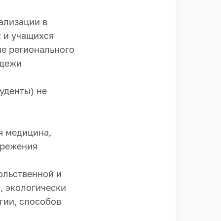
ализации в
 и учащихся
е регионального
одежи
уденты) не
я медицина,
ережения
ольственной и
, экологически
гии, способов