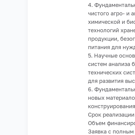
4. Фундаменталь
чистого агро- и 
химической и би
технологий хран
продукции, безо
питания для нуж
5. Научные осно
систем анализа 
технических сис
для развития вы
6. Фундаменталь
новых материалов
конструирования
Срок реализации 
Объем финансиров
Заявка с полным