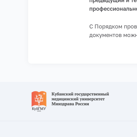
предыдущий и те
профессионально
С Порядком пров
документов мож