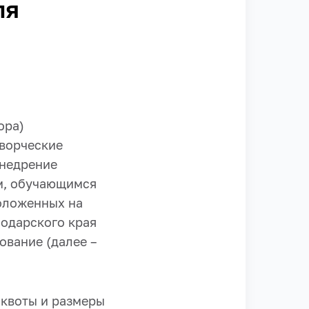
ля
ора)
творческие
внедрение
м, обучающимся
положенных на
одарского края
ование (далее –
 квоты и размеры