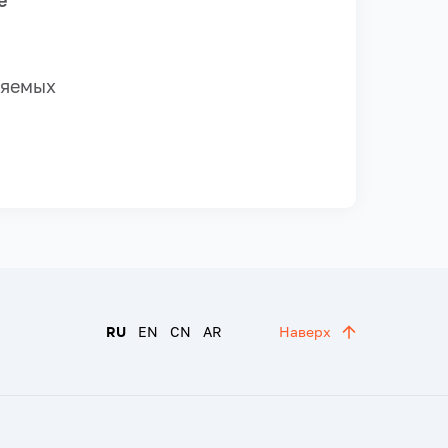
е
ляемых
RU
EN
CN
AR
Наверх