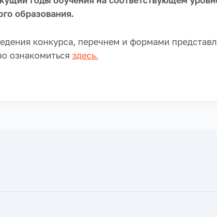
кущий годы обучения на соответствующем уровн
го образования.
едения конкурса, перечнем и формами представ
но ознакомиться
здесь.