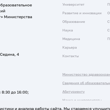
Университет
образовательное
кий
Развитие и инновации
О
т» Министерства
Образование
С
Наука
С
Медицина
П
Карьера
 Седина, 4
Контакты
Министерство здравоохра
Сведения об образователь
Абитуриенту
 8:30 до 16:00;
Наука и университеты
атистики и анализа работы сайта. Мы стараемся улучшит