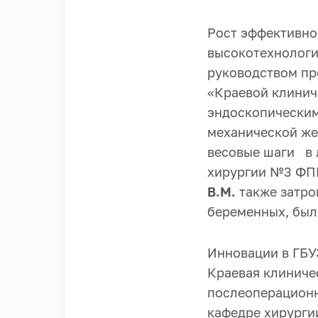
Рост эффективно
высокотехнологи
руководством пр
«Краевой клини
эндоскопическим
механической же
весовые шаги в 
хирургии №3 ФП
В.М.
также затро
беременных, был
Инновации в ГБУ
Краевая клиниче
послеоперационн
кафедре хирурги