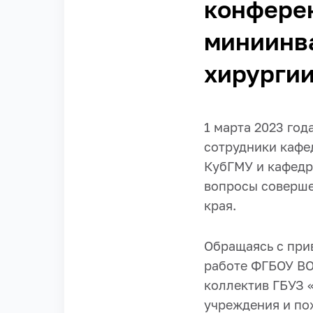
конфере
миниинва
хирурги
1 марта 2023 го
сотрудники кафе
КубГМУ и кафедр
вопросы соверше
края.
Обращаясь с при
работе ФГБОУ В
коллектив ГБУЗ 
учреждения и по