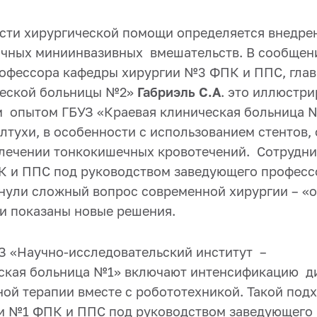
сти хирургической помощи определяется внедре
чных миниинвазивных вмешательств. В сообщен
офессора кафедры хирургии №3 ФПК и ППС, глав
ческой больницы №2»
Габриэль С.А
. это иллюстр
 опытом ГБУЗ «Краевая клиническая больница 
лтухи, в особенности с использованием стентов,
лечении тонкокишечных кровотечений. Сотрудн
К и ППС под руководством заведующего профес
нули сложный вопрос современной хирургии – «о
и показаны новые решения.
З «Научно-исследовательский институт –
ская больница №1» включают интенсификацию д
ой терапии вместе с робототехникой. Такой под
и №1 ФПК и ППС под руководством заведующего