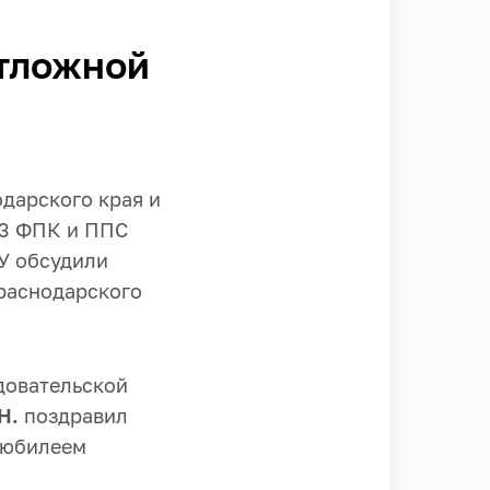
отложной
дарского края и
№3 ФПК и ППС
У обсудили
раснодарского
довательской
Н.
поздравил
 юбилеем