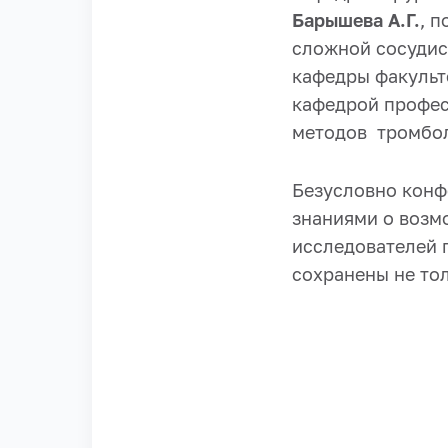
Барышева А.Г.
, 
сложной сосудис
кафедры факульт
кафедрой профе
методов тромбол
Безусловно конф
знаниями о возм
исследователей п
сохранены не тол