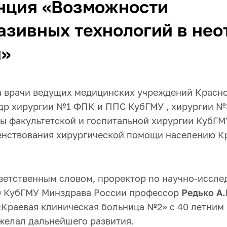
нция «Возможности
зивных технологий в не
и»
да врачи ведущих медицинских учреждений Красно
др хирургии №1 ФПК и ППС КубГМУ , хирургии 
ы факультетской и госпитальной хирургии КубГМ
нствования хирургической помощи населению К
ветственным словом, проректор по научно-иссле
О КубГМУ Минздрава России профессор
Редько А.
«Краевая клиническая больница №2» с 40 летним
желал дальнейшего развития.