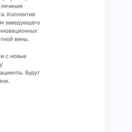
 лечения
та. Коллектив
ом заведующего
инновационных
тной вены.
и с новые
у
ациенты. Будут
зни.