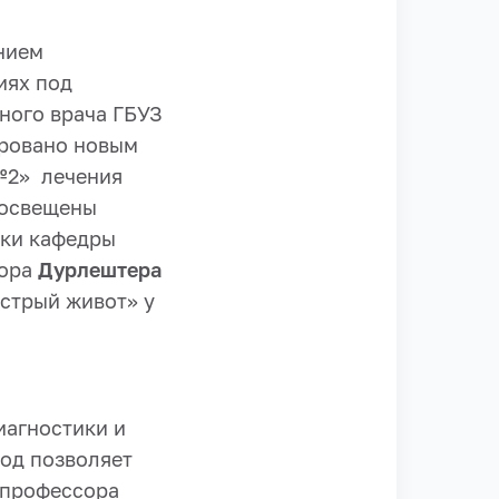
нием
иях под
ного врача ГБУЗ
ировано новым
№2» лечения
 освещены
ики кафедры
сора
Дурлештера
стрый живот» у
иагностики и
ход позволяет
 профессора