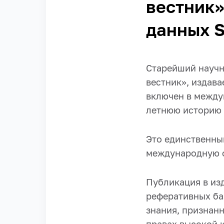
вестник»
данных S
Старейший научн
вестник», издав
включен в между
летнюю историю и
Это единственны
международную 
Публикация в из
реферативных баз
знания, признан