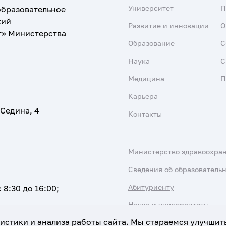
Университет
образовательное
кий
Развитие и инновации
О
т» Министерства
Образование
С
Наука
С
Медицина
П
Карьера
 Седина, 4
Контакты
Министерство здравоохра
Сведения об образователь
Абитуриенту
 8:30 до 16:00;
Наука и университеты
атистики и анализа работы сайта. Мы стараемся улучшит