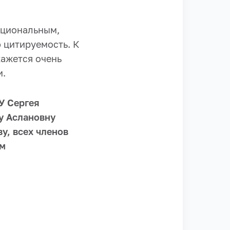
ациональным,
 цитируемость. К
кажется очень
и.
У Сергея
у Аслановну
у, всех членов
им