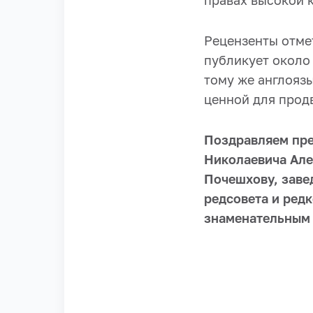
правах высокой 
Рецензенты отме
публикует около
тому же англояз
ценной для прод
Поздравляем пре
Николаевича Але
Почешхову, заве
редсовета и ред
знаменательным 