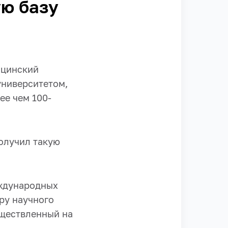
ю базу
ицинский
университетом,
ее чем 100-
олучил такую
еждународных
ру научного
ществленный на