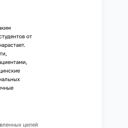
аким
студентов от
нарастает.
ти,
ациентами,
цинские
нальных
ичные
авленных целей