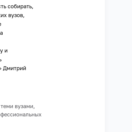
ть собирать,
их вузов,
е
а
у и
ь
» Дмитрий
теми вузами,
рофессиональных