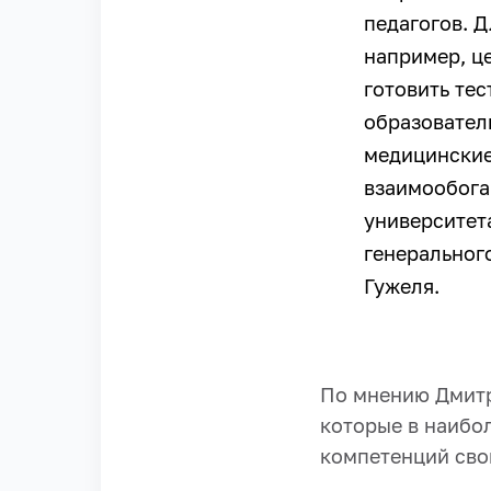
педагогов. 
например, ц
готовить те
образовател
медицинские
взаимообога
университет
генеральног
Гужеля.
По мнению Дмитр
которые в наибо
компетенций сво