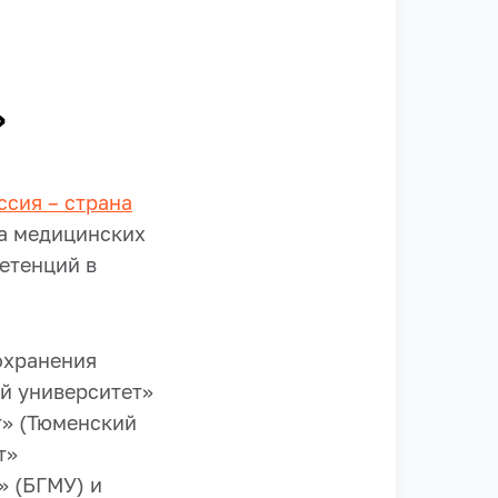
»
ссия – страна
а медицинских
етенций в
охранения
й университет»
т» (Тюменский
т»
» (БГМУ) и