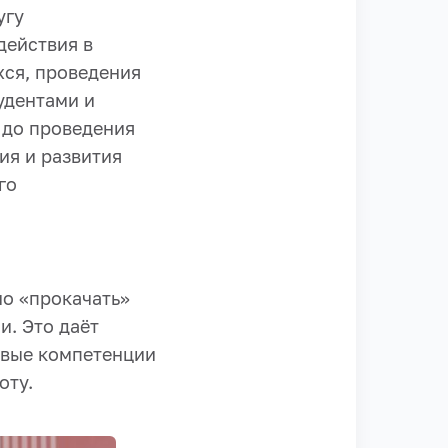
угу
действия в
ся, проведения
удентами и
 до проведения
ия и развития
го
но «прокачать»
и. Это даёт
овые компетенции
оту.