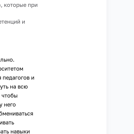
, которые при
етенций и
льно.
рситетом
 педагогов и
уть на всю
, чтобы
у него
обмениваться
ивать
вать навыки