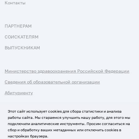
Контакты
ПАРТНЕРАМ
СОИСКАТЕЛЯМ
ВЫПУСКНИКАМ
Министерство здравоохранения Российской Федерации
Сведения об образовательной организации
Абитуриенту
Наука и университеты
Этот сайт использует cookies для сбора статистики и анализа
работы сайта. Мы стараемся улучшить нашу работу, для этого мы
Условия использования материалов
подключили аналитические инструменты. Просим согласиться на
Политика обработки персональных данных
сбор и обработку ваших метаданных или отключить cookies в
настройках браузера.
Использование Cookies