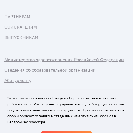
ПАРТНЕРАМ
СОИСКАТЕЛЯМ
ВЫПУСКНИКАМ
Министерство здравоохранения Российской Федерации
Сведения об образовательной организации
Абитуриенту
Наука и университеты
Этот сайт использует cookies для сбора статистики и анализа
работы сайта. Мы стараемся улучшить нашу работу, для этого мы
Условия использования материалов
подключили аналитические инструменты. Просим согласиться на
Политика обработки персональных данных
сбор и обработку ваших метаданных или отключить cookies в
настройках браузера.
Использование Cookies