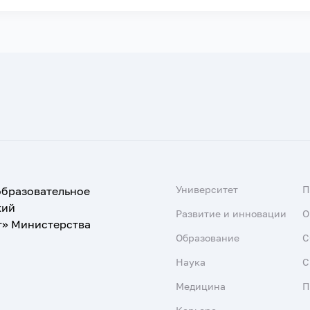
Университет
образовательное
кий
Развитие и инновации
О
т» Министерства
Образование
С
Наука
С
Медицина
П