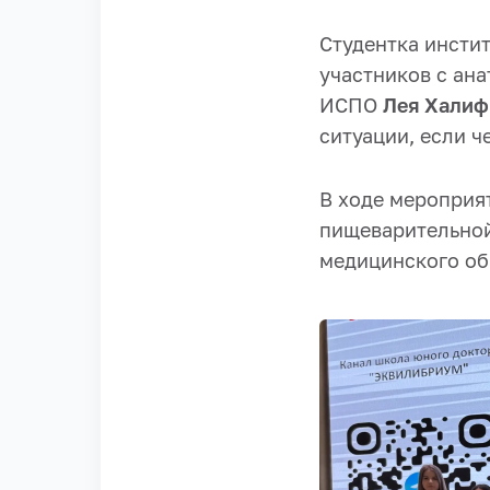
Студентка инсти
участников с ан
ИСПО
Лея Халиф
ситуации, если ч
В ходе мероприя
пищеварительной
медицинского об