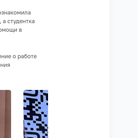
знакомила
 а студентка
омощи в
ние о работе
ения