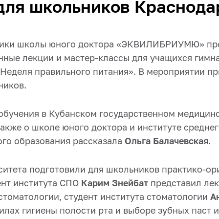
для школьников Краснода
вники школы юного доктора «ЭКВИЛИБРИУМЮ» пр
ные лекции и мастер-классы для учащихся гимн
«Неделя правильного питания». В мероприятии пр
ников.
обучения в Кубанском государственном медицин
также о школе юного доктора и институте средне
го образования рассказала
Ольга Балачевская
.
ситета подготовили для школьников практико-о
ент института СПО
Карим Знейбат
представил ле
стоматологии, студент института стоматологии
А
илах гигиены полости рта и выборе зубных паст и