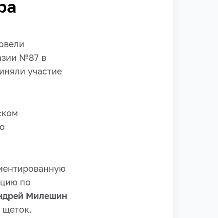
ра
овели
азии №87 в
иняли участие
ском
го
риентированную
кцию по
ндрей Милешин
 щеток.